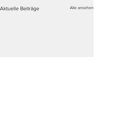
Alle ansehen
Aktuelle Beiträge
Kommentare
2025er Einladu