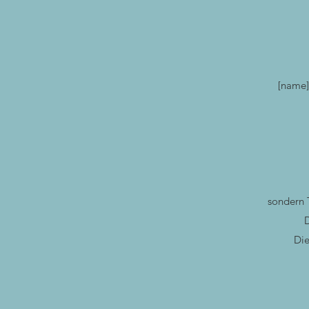
[name]
sondern 
D
Die