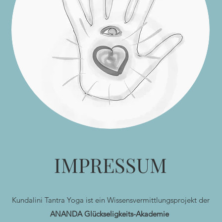
IMPRESSUM
Kundalini Tantra Yoga ist ein Wissensvermittlungsprojekt der
ANANDA Glückseligkeits-Akademie