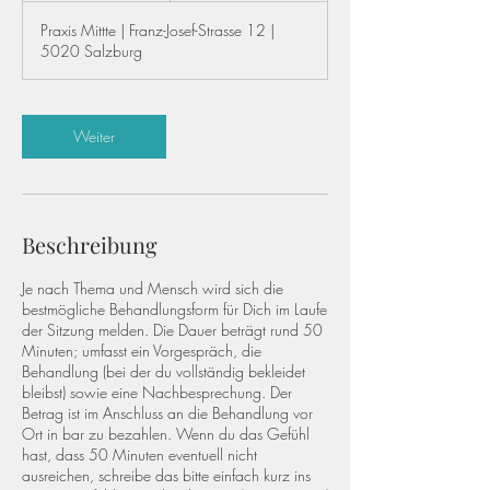
t
Praxis Mittte | Franz-Josef-Strasse 12 |
d
5020 Salzburg
Weiter
Beschreibung
Je nach Thema und Mensch wird sich die
bestmögliche Behandlungsform für Dich im Laufe
der Sitzung melden. Die Dauer beträgt rund 50
Minuten; umfasst ein Vorgespräch, die
Behandlung (bei der du vollständig bekleidet
bleibst) sowie eine Nachbesprechung. Der
Betrag ist im Anschluss an die Behandlung vor
Ort in bar zu bezahlen. Wenn du das Gefühl
hast, dass 50 Minuten eventuell nicht
ausreichen, schreibe das bitte einfach kurz ins