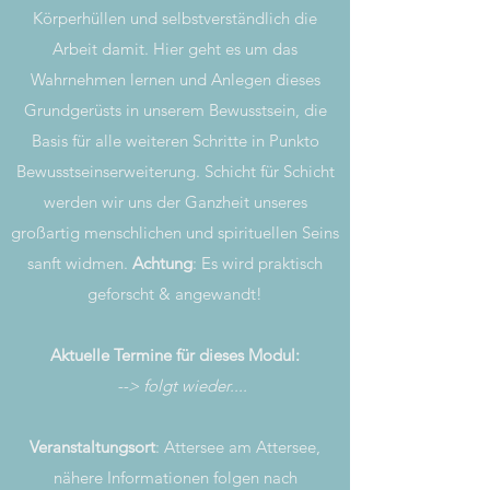
Körperhüllen und selbstverständlich die
Arbeit damit. Hier geht es um das
Wahrnehmen lernen und Anlegen dieses
Grundgerüsts in unserem Bewusstsein, die
Basis für alle weiteren Schritte in Punkto
Bewusstseinserweiterung. Schicht für Schicht
werden wir uns der Ganzheit unseres
großartig menschlichen und spirituellen Seins
sanft widmen.
Achtung
: Es wird praktisch
geforscht & angewandt!
Aktuelle Termine für dieses Modul:
--> folgt wieder....
Veranstaltungsort
: Attersee am Attersee,
nähere Informationen folgen nach