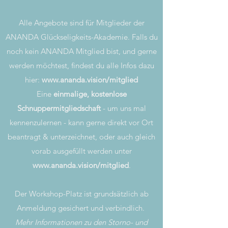
Alle Angebote sind für Mitglieder der
ANANDA Glückseligkeits-Akademie. Falls du
noch kein ANANDA Mitglied bist, und gerne
werden möchtest, findest du alle Infos dazu
hier:
www.ananda.vision/mitglied
Eine
einmalige, kostenlose
Schnuppermitgliedschaft
- um uns mal
kennenzulernen - kann gerne direkt vor Ort
beantragt & unterzeichnet, oder auch gleich
vorab ausgefüllt werden unter
www.ananda.vision/mitglied
.
Der Workshop-Platz ist grundsätzlich ab
Anmeldung gesichert und verbindlich.
Mehr Informationen zu den Storno- und