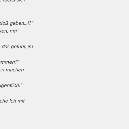
loß geben...!?“
ken, hm“ 
 das gefühl, im 
kommen?“
ken machen 
gentlich.“
he ich mit 