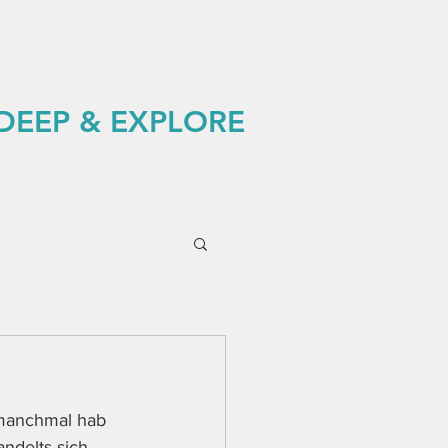
 DEEP & EXPLORE
 manchmal hab 
ndelts sich 