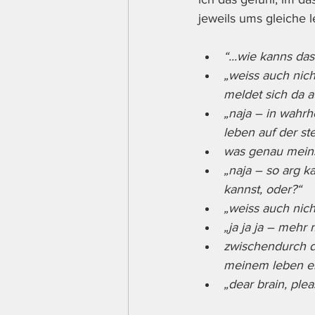
jeweils ums gleiche 
“...wie kanns da
„weiss auch nic
meldet sich da a
„naja – in wahrh
leben auf der st
was genau meins
„naja – so arg 
kannst, oder?“
„weiss auch nich
„ja ja ja – mehr 
zwischendurch d
meinem leben ei
„dear brain, plea