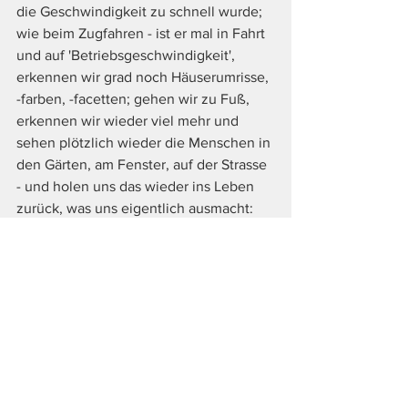
die Geschwindigkeit zu schnell wurde; 
wie beim Zugfahren - ist er mal in Fahrt 
und auf 'Betriebsgeschwindigkeit', 
erkennen wir grad noch Häuserumrisse, 
-farben, -facetten; gehen wir zu Fuß, 
erkennen wir wieder viel mehr und 
sehen plötzlich wieder die Menschen in 
den Gärten, am Fenster, auf der Strasse 
- und holen uns das wieder ins Leben 
zurück, was uns eigentlich ausmacht: 
Menschlichkeit
.
In diesem Sinne, lasst uns auf die 
Schutzwürdigen achten, lasst uns die 
eigene Verantwortung für Gesundheit 
im größeren Kontext in die Hand 
nehmen, und lassen wir uns ein auf 
jene Stimmung seit gefühlt langem 