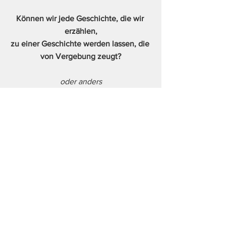
Können wir jede Geschichte, die wir 
erzählen,
zu einer Geschichte werden lassen, die 
von Vergebung zeugt?
oder anders
Kann ich durch Gottes Augen sehen?
Die Welt? Das Leben? Die Harmonie der 
Entfaltung? Mich selbst?
In diesem Sinne nochmals:
Happy 2023 / 7!!
Love & Sat Nam,
Monika