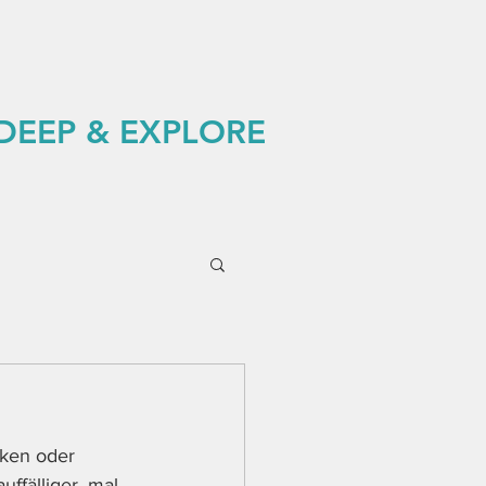
 DEEP & EXPLORE
nken oder 
ffälliger, mal 