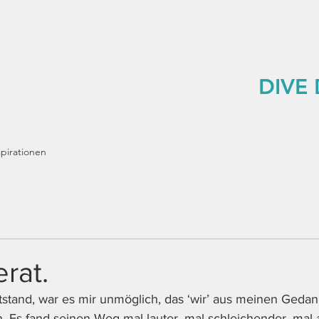
DIVE
spirationen
rat.
tstand, war es mir unmöglich, das ‘wir’ aus meinen Geda
 Es fand seinen Weg mal lauter, mal schleichender, mal au