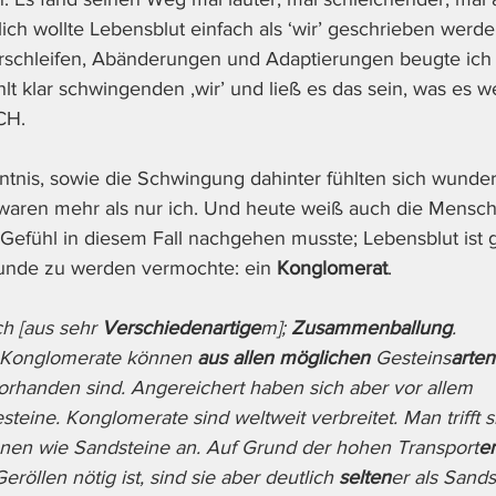
lich wollte Lebensblut einfach als ‘wir’ geschrieben werd
rschleifen, Abänderungen und Adaptierungen beugte ich 
hlt klar schwingenden ‚wir’ und ließ es das sein, was es w
CH. 
ntnis, sowie die Schwingung dahinter fühlten sich wunde
 waren mehr als nur ich. Und heute weiß auch die Menschi
efühl in diesem Fall nachgehen musste; Lebensblut ist 
tunde zu werden vermochte: ein 
Konglomerat
. 
h [aus sehr 
Verschiedenartige
m]; 
Zusammenballung
. 
 Konglomerate können 
aus allen möglichen
 Gesteins
arten
orhanden sind. Angereichert haben sich aber vor allem 
steine. Konglomerate sind weltweit verbreitet. Man trifft sie
onen wie Sandsteine an. Auf Grund der hohen Transport
e
röllen nötig ist, sind sie aber deutlich 
selten
er als Sands