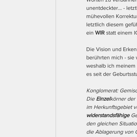
unentdeckter… - letzt
mühevollen Korrektu
letztlich diesem gefü
ein 
WIR
 statt einem I
Die Vision und Erken
berührten mich - sie
weshalb ich meinem G
es seit der Geburtss
Konglomerat: Gemisc
Die 
Einzel
körner der
im Herkunftsgebiet v
widerstandsfähige
 Ge
den gleichen Situati
die Ablagerung von Ge