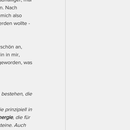
en. Nach 
mich also 
erden wollte - 
rschön an, 
n in mir, 
geworden, was 
 bestehen, die 
 prinzipiell in 
nergie
, die für 
teine. Auch 