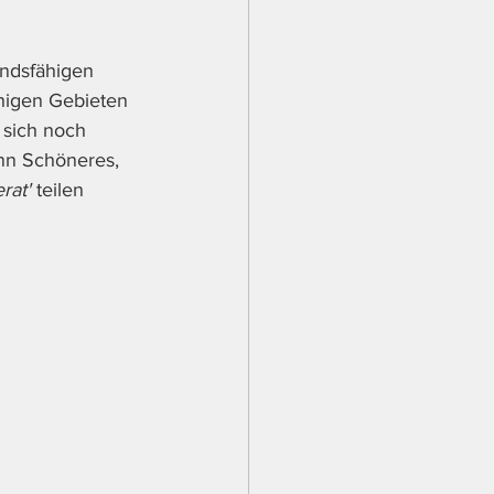
andsfähigen 
uhigen Gebieten 
 sich noch 
nn Schöneres, 
rat'
 teilen 