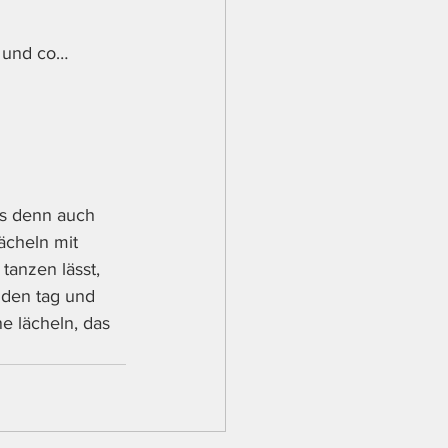
l und co…
es denn auch 
ächeln mit 
tanzen lässt, 
 den tag und 
e lächeln, das 