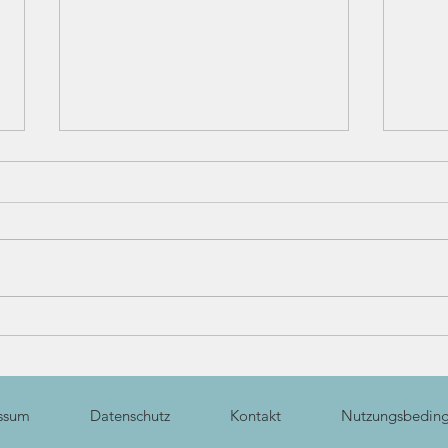
2025
Māyā & Das Stück vom Bettler
ssum
Datenschutz
Kontakt
Nutzungsbedin