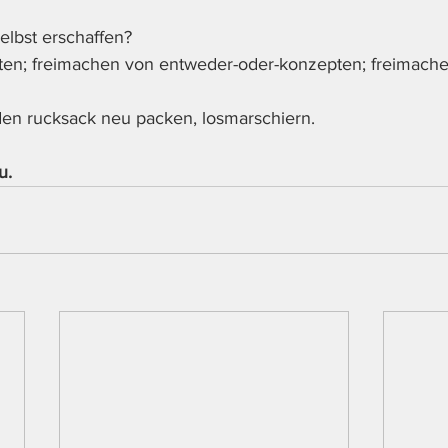
selbst erschaffen? 
ten; freimachen von entweder-oder-konzepten; freimache
 den rucksack neu packen, losmarschiern. 
u. 