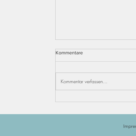
Kommentare
Kommentar verfassen...
Tschüssi & welcome, warrior!
Impre