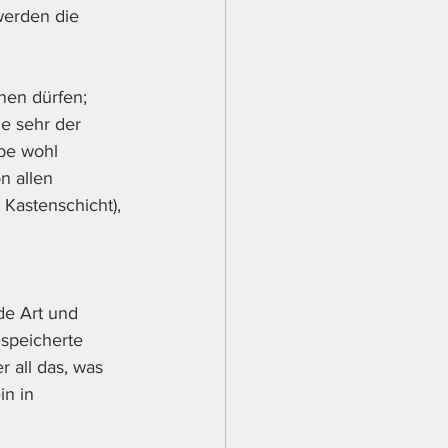
werden die 
en dürfen; 
e sehr der 
abe wohl 
n allen 
 Kastenschicht), 
de Art und 
speicherte 
 all das, was 
n in 