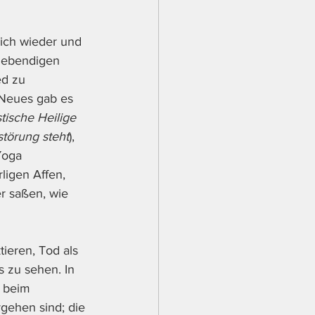
ich wieder und 
 lebendigen 
d zu 
 Neues gab es 
tische Heilige 
störung steht
), 
Yoga 
ligen Affen, 
r saßen, wie 
ieren, Tod als 
 zu sehen. In 
 beim 
ehen sind; die 