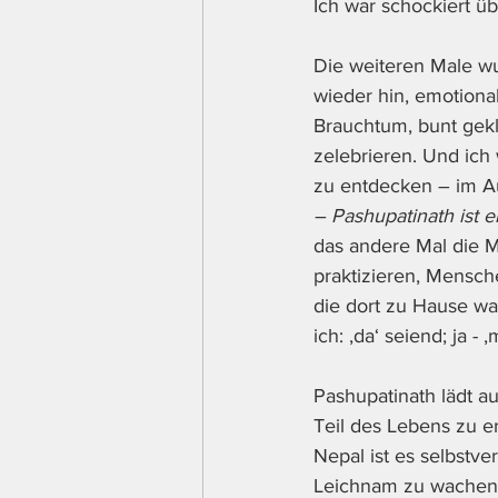
Ich war schockiert übe
Die weiteren Male wu
wieder hin, emotional
Brauchtum, bunt gek
zelebrieren. Und ich 
zu entdecken – im Au
– Pashupatinath ist e
das andere Mal die M
praktizieren, Mensch
die dort zu Hause wa
ich: ‚da‘ seiend; ja - ‚
Pashupatinath lädt au
Teil des Lebens zu e
Nepal ist es selbstv
Leichnam zu wachen,