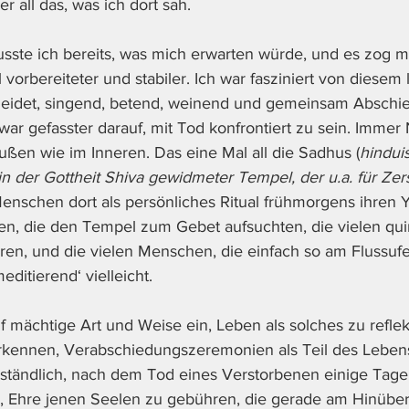
r all das, was ich dort sah. 
sste ich bereits, was mich erwarten würde, und es zog m
 vorbereiteter und stabiler. Ich war fasziniert von diesem
leidet, singend, betend, weinend und gemeinsam Abschie
war gefasster darauf, mit Tod konfrontiert zu sein. Immer
ßen wie im Inneren. Das eine Mal all die Sadhus (
hinduis
in der Gottheit Shiva gewidmeter Tempel, der u.a. für Zer
enschen dort als persönliches Ritual frühmorgens ihren 
en, die den Tempel zum Gebet aufsuchten, die vielen quir
ren, und die vielen Menschen, die einfach so am Flussufe
meditierend‘ vielleicht. 
f mächtige Art und Weise ein, Leben als solches zu reflekt
rkennen, Verabschiedungszeremonien als Teil des Lebens
erständlich, nach dem Tod eines Verstorbenen einige Tage
 Ehre jenen Seelen zu gebühren, die gerade am Hinüberg