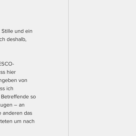
Stille und ein 
ch deshalb, 
NESCO-
ss hier 
umgeben von 
s ich 
 Betreffende so 
 Augen – an 
e anderen das 
rteten um nach 