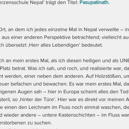
'Herzensschule Nepal' trägt den Titel: 
Pasupatinath.
rt, an dem ich jedes einzelne Mal in Nepal verweilte – in 
 aus einer anderen Perspektive betrachtend; vielleicht au
ich übersetzt ‚Herr alles Lebendigen‘ bedeutet. 
ch an mein erstes Mal, als ich diesen heiligen und als U
 Platz betrat. Was ich sah, und roch, und realisierte war, da
nt werden, einer neben dem anderen. Auf Holzstößen, 
uer befachen und bewachen. Es war mein erstes Mal, das
genen Augen sah – hier in Europa scheint alles den Tod
steril, so ‚hinter der Türe‘. Hier war es direkt vor meinen
ie einen den Leichnam im Fluss noch einmal waschen, di
d wieder andere – untere Kastenschichten – im Fluss wa
rstorbenen zu suchen. 