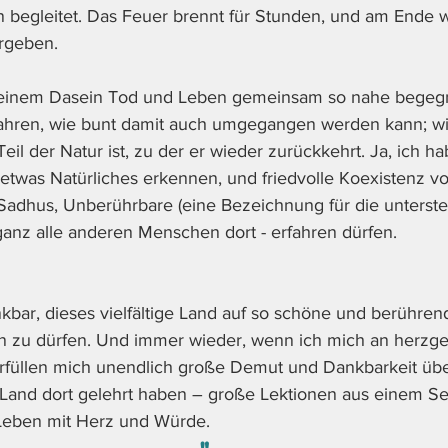
 begleitet. Das Feuer brennt für Stunden, und am Ende 
rgeben. 
meinem Dasein Tod und Leben gemeinsam so nahe begegn
rfahren, wie bunt damit auch umgegangen werden kann; wi
il der Natur ist, zu der er wieder zurückkehrt. Ja, ich h
 etwas Natürliches erkennen, und friedvolle Koexistenz vo
 Sadhus, Unberührbare (eine Bezeichnung für die unterste
ganz alle anderen Menschen dort - erfahren dürfen. 
nkbar, dieses vielfältige Land auf so schöne und berühren
n zu dürfen. Und immer wieder, wenn ich mich an herzge
füllen mich unendlich große Demut und Dankbarkeit über
and dort gelehrt haben – große Lektionen aus einem Sei
 Leben mit Herz und Würde. 