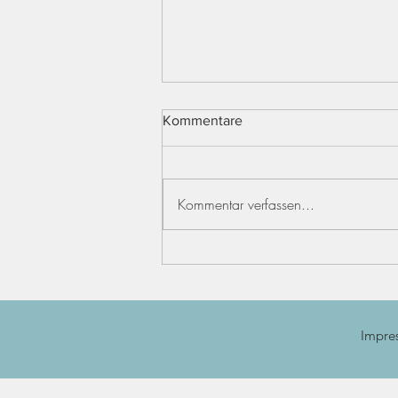
Kommentare
Kommentar verfassen...
Die Leute reden...
Impre