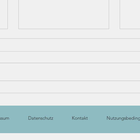
Tschüssi & welcome, warrior!
Māyā
ssum
Datenschutz
Kontakt
Nutzungsbedin