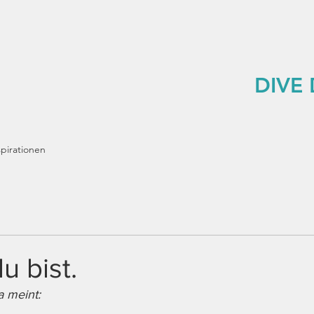
DIVE
spirationen
u bist.
a meint: