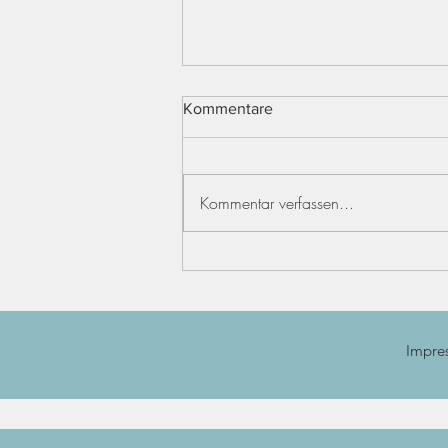
Kommentare
Kommentar verfassen...
Die Leute reden...
Impre