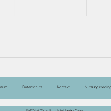
Tschüssi & welcome, warrior!
Māyā
ssum
Datenschutz
Kontakt
Nutzungsbedin
©2022-2026 by Kundalini Tantra Yoga